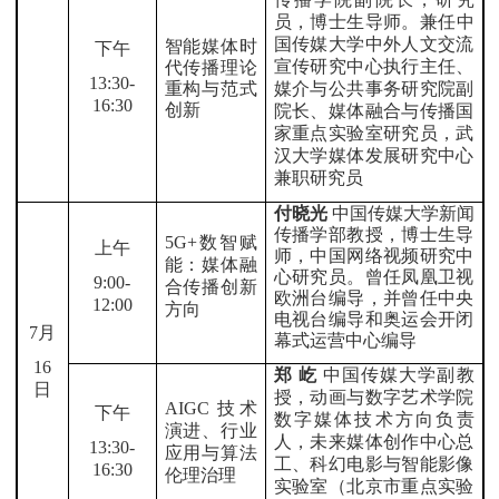
员，博士生导师
。兼任中
国传媒大学中外人文交流
智能媒体时
下午
宣传研究中心执行主任、
代传播理论
13:30-
重构与范式
媒介与公共事务研究院副
16:30
创新
院长、媒体融合与传播国
家重点实验室研究员，武
汉大学媒体发展研究中心
兼职研究员
付晓光
中国传媒大学新闻
传播学部教授，博士生导
5G+数智赋
上午
师，中国网络视频研究中
能：媒体融
心研究员。曾任凤凰卫视
9:00-
合传播创新
欧洲台编导，并曾任中央
12:00
方向
电视台编导和奥运会开闭
7月
幕式运营中心编导
16
郑
屹
中国传媒大学副教
日
授，动画与数字艺术学院
AIGC 技术
下午
数字媒体技术方向负责
演进、行业
人，未来媒体创作中心总
13:30-
应用与算法
工、科幻电影与智能影像
16:30
伦理治理
实验室（北京市重点实验