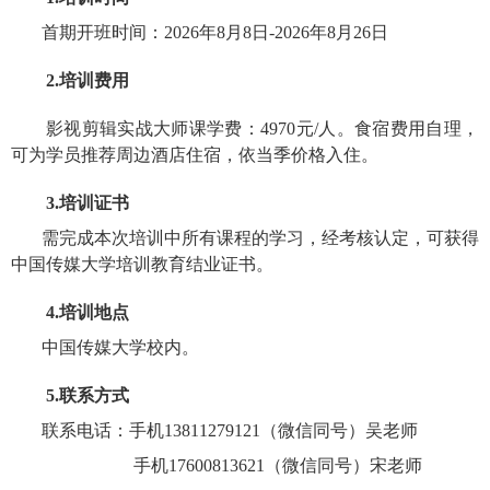
首期开班时间：
2026年
8
月
8
日
-
2026年
8
月
26
日
2.
培训费用
影视剪辑实战大师课学费：
4970
元/人。食宿费用自理，
可
为学员
推荐周边酒店住宿，依当季价格入住。
3.
培训证书
需
完成
本次培训中
所有课程的学习，经考核认定，可获得
中国传媒大学培训教育结业证书。
4.
培训地点
中国传媒大学校内
。
5.
联系
方式
联系
电话
：
手机
13811279121
（微信同号）
吴老师
手机
17600813621（微信同号）
宋老师