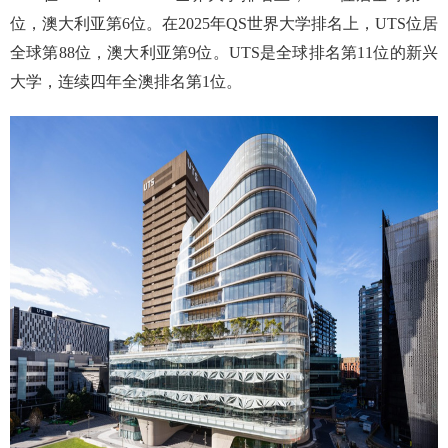
位，澳大利亚第
6
位。在
2025
年
QS
世界大学排名上，
UTS
位居
全球第
88
位，澳大利亚第
9
位。
UTS
是全球排名第
11
位的新兴
大学，连续四年全澳排名第
1
位。