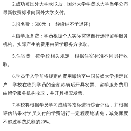
2.
成功被
国外
大学录取后，国外大学学费以大学当年公布
最新收费标准
向
国外大学
支付。
3.
报名费：
500
元
（
一
经缴纳不予退还）
4
.
留学服务费：
学员根据个人实际需求自行选择留学服务
机构。实际产生的费用由留学服务方收取。
5
.
住宿费：
按学校相关规定，根据住宿标准不同另行收
取。
6
.
学员于入学前将规定的费用缴纳至中国传媒大学
指定
账
户，学校在收到学员的全额款项后开具发票。留学服务费用
由留学服务机构收取，并开具相应发票。
7
.
学校将根据学员学习成绩等指标进行综合评估，并根据
评估结果对学员支付的
学
费进行一定程度地减免，减免额度
不超过学费总额的20%
。