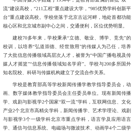
流
”
建设高校，
“211
工程
”
重点建设大学，
“985
优势学科创新平
台
”
重点建设高校。学校坐落于北京古运河畔，地处首都功能
核心区和北京城市副中心之间，交通便利，区位优势明显。
建校
70
多
年来，学校秉承
“立德、敬业、博学、竞先”的
校训，以培养“弘道崇德、经世致用”的传媒人为己任，培养
了大批信息传播领域高层次人才，被誉为“中国广播电视及传
媒人才摇篮”“信息传播领域知名学府”。学校与
200
多所国外
知名院校、科研与传媒机构建立了交流合作关系。
学校是教育部高等学校新闻传播学教学指导委员会，动
画、数字媒体教学指导委员会主任委员单位。现有新闻传播
学、戏剧与影视学
2
个国家“双一流”学科，互联网信息、文化
产业
2
个北京市高精尖学科，新闻传播学、艺术学理论、戏剧
与影视学
3
个一级学科北京市重点学科，语言学及应用语言
学、通信与信息系统、电磁场与微波技术、动画学
4
个二级学