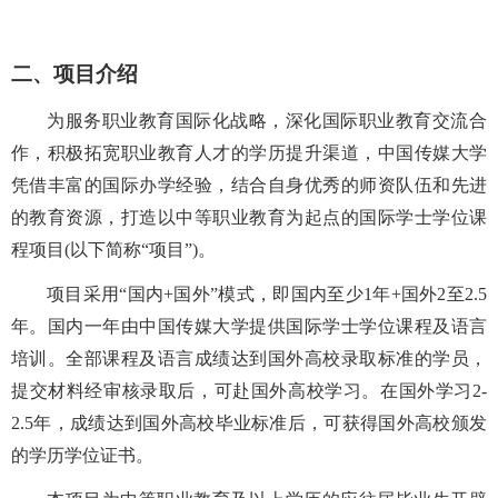
二、项目介绍
为服务职业教育国际化战略，深化国际职业教育交流合
作，积极拓宽职业教育人才的学历提升渠道，中国传媒大学
凭借
丰富
的国际办学经验，结合自身优秀的师资队伍和
先进
的教育资源，打造以中等职业教育为起点的
国际学士学位课
程
项目(
以下简称
“
项目
”)
。
项目采用
“
国内
+
国外
”
模
式，即国内
至少
1
年
+
国外
2
至
2.5
年。
国内一年
由中国传媒大学提供
国际学士学位
课程及语言
培训。
全部课程及语言成绩达到国外高校录取标准的学员
，
提交材料经审核录取后，
可
赴国外
高校
学习。在国外学习
2-
2.5
年，成绩达到国外高校毕业标准后，可获得国外高校颁发
的学历学位证书
。