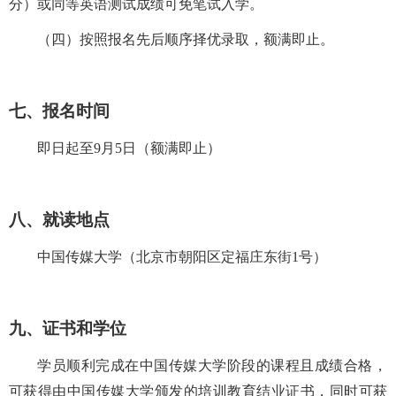
分）或同等英语测试成绩
可免
笔
试入学。
（四）
按照报名先后顺序择优录取，额满即止。
七、报名时间
即日起至
9
月
5
日（额满即止）
八、就读地点
中国传媒大学（北京市朝阳区定福庄东街1
号）
九、证书和学位
学员顺利完成在中国传媒大学阶段的课程且成绩合格
，
可获得由
中国传媒大学
颁发的
培训教育结业证书
，同时可获