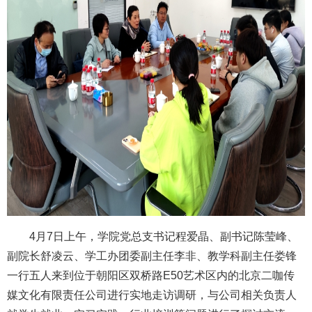
4
月
7
日上午，学院党总支书记程爱晶、副书记陈莹峰、
副院长舒凌云、学工办团委副主任李非、教学科副主任娄锋
一行五人来到位于朝阳区双桥路
E50
艺术区内的
北京二咖传
媒文化有限责任公司
进行实地走访调研，与公司相关负责人