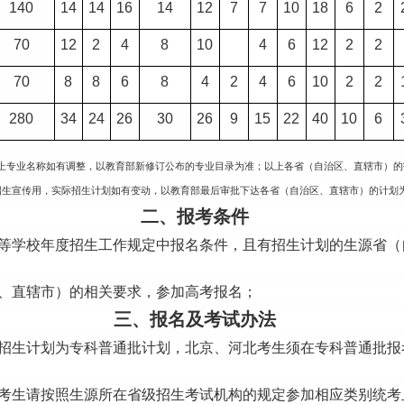
140
14
14
16
14
12
7
7
10
18
6
2
70
12
2
4
8
10
4
6
12
2
2
70
8
8
6
8
4
2
4
6
10
2
2
280
34
24
26
30
26
9
15
22
40
10
6
上专业名称如有调整，以教育部新修订公布的专业目录为准；以上各省（自治区、直辖市）的
招生宣传用，实际招生计划如有变动，以教育部最后审批下达各省（自治区、直辖市）的计划
二、报考条件
等学校年度招生工作规定中报名条件，且有招生计划的生源省（
、直辖市）的相关要求，参加高考报名；
三、报名及考试办法
招生计划为专科普通批计划，北京、河北考生须在专科普通批报
考生请按照生源所在省级招生考试机构的规定参加相应类别统考