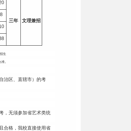
20
8
三年
文理兼招
10
38
招生
为准。
自治区、直辖市）的考
考，无须参加省艺术类统
且合格，我校直接使用省