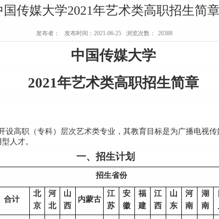
中国传媒大学2021年艺术类高职招生简
发布者：
发布时间：2021-06-25
浏览次数：
20388
中国传媒大学
2021
年艺术类高职招生简章
开设高职（专科）层次艺术类专业，其教育目标是为广播电视传
用型人才。
一、招生计划
招生省份
北
河
山
江
安
福
江
山
河
湖
合计
内蒙古
京
北
西
苏
徽
建
西
东
南
南