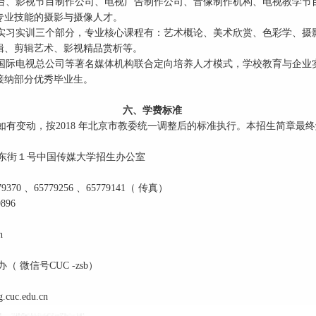
台、影视节目制作公司、电视广告制作公司、音像制作机构、电视教学节
专业技能的摄影与摄像人才。
实习实训三个部分，专业核心课程有：艺术概论、美术欣赏、色彩学、摄
辑、剪辑艺术、影视精品赏析等。
国际电视总公司等著名媒体机构联合定向培养人才模式，学校教育与企业
接纳部分优秀毕业生。
六、学费标准
年，如有变动，按2018 年北京市教委统一调整后的标准执行。本招生简章最
庄东街１号中国传媒大学招生办公室
70 、65779256 、65779141（ 传真）
96
n
 微信号CUC -zsb）
uc.edu.cn