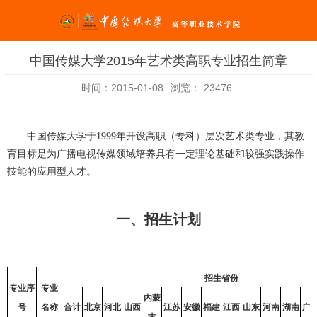
中国传媒大学2015年艺术类高职专业招生简章
时间：2015-01-08
浏览：
23476
中国传媒大学于
1999
年开设高职（专科）层次艺术类专业，其教
育目标是为广播电视传媒领域培养具有一定理论基础和较强实践操作
技能的应用型人才。
一、招生计划
招生省份
专业序
专业
内蒙
号
名称
合计
北京
河北
山西
江苏
安徽
福建
江西
山东
河南
湖南
广
古