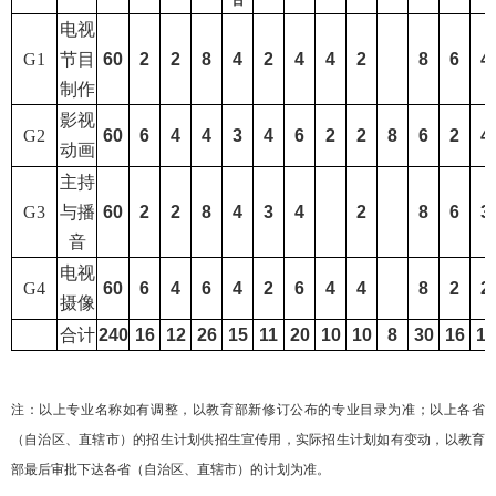
电视
G1
节目
60
2
2
8
4
2
4
4
2
8
6
4
制作
影视
G2
60
6
4
4
3
4
6
2
2
8
6
2
4
动画
主持
G3
与播
60
2
2
8
4
3
4
2
8
6
3
音
电视
G4
60
6
4
6
4
2
6
4
4
8
2
2
摄像
合计
240
16
12
26
15
11
20
10
10
8
30
16
13
注：以上专业名称如有调整，以教育部新修订公布的专业目录为准；以上各省
（自治区、直辖市）
的招生计划供招生宣传用，实际招生计划如有变动，以教育
部最后审批下达各省（自治区、直辖市）的计划为准。