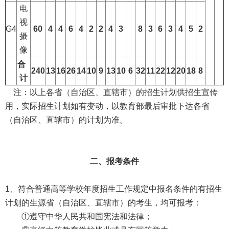
电
视
G4
60
4
4
6
4
2
2
4
3
8
3
6
3
4
5
2
摄
像
合
240
13
16
26
14
10
9
13
10
6
32
11
22
12
20
18
8
计
注：以上各省（自治区、直辖市）的招生计划供招生宣传
用，实际招生计划如有变动，以教育部最后审批下达各省
（自治区、直辖市）的计划为准。
二、报考条件
1、符合普通高等学校年度招生工作规定中报名条件的有招生
计划的生源省（自治区、直辖市）的考生，均可报考：
①遵守中华人民共和国宪法和法律；