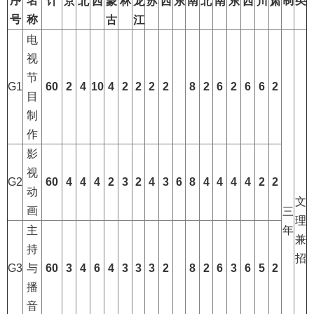
序
名
制
类
计
京
北
西
蒙
林
龙
苏
西
东
南
北
南
东
西
川
肃
号
称
古
江
电
视
节
G1
60
2
4
10
4
2
2
2
2
8
2
6
2
6
6
2
目
制
作
影
视
G2
60
4
4
4
2
3
2
4
3
6
8
4
4
4
4
2
2
动
文
画
三
理
主
年
兼
持
招
G3
与
60
3
4
6
4
3
3
3
2
8
2
6
3
6
5
2
播
音