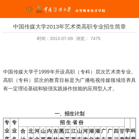
中国传媒大学2013年艺术类高职专业招生简章
时间：2013-07-09
浏览：
7475
中国传媒大学于
1999年开设高职（专科）层次艺术类专业。
高职（专科）层次的教育目标是为广播电视传媒领域培养具
有一定理论基础和较强实践操作技能的应用型人才。
一、招生计划
专
专
招 生 省 份
业
业
学
科
合
北
河
山
内
吉
黑
江
江
山
河
湖
湖
广
广
四
甘